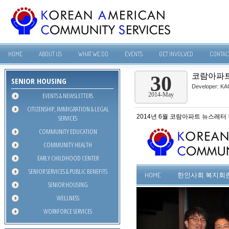
HOME
ABOUT US
WHAT WE DO
EVENTS
GET INVOLVED
CONTAC
코람아파트 
30
SENIOR HOUSING
Developer:
KA
EVENTS & NEWSLETTERS
2014-May
CITIZENSHIP, IMMIGRATION & LEGAL
2014년 6월 코람아파트 뉴스레터
SERVICES
COMMUNITY EDUCATION
COMMUNITY HEALTH
EARLY CHILDHOOD CENTER
SENIOR SERVICES & PUBLIC BENEFITS
SENIOR HOUSING
WELLNESS
WORKFORCE SERVICES