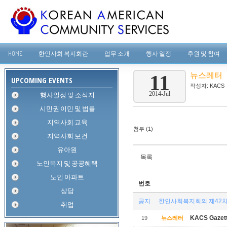
HOME
한인사회 복지회란
업무 소개
행사 일정
후원 및 참여
뉴스레터
11
UPCOMING EVENTS
작성자:
KACS
행사일정 및 소식지
2014-Jul
시민권 이민 및 법률
지역사회 교육
첨부 (1)
지역사회 보건
유아원
목록
노인복지 및 공공혜택
노인 아파트
번호
상담
공지
한인사회복지회의 제42차
취업
KACS Gazette
19
뉴스레터