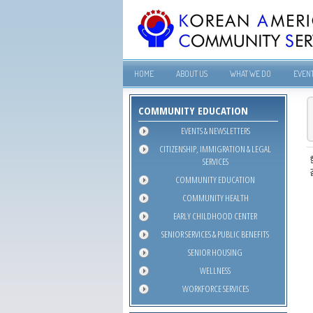
HOME
ABOUT US
WHAT WE DO
EVEN
COMMUNITY EDUCATION
EVENTS & NEWSLETTERS
CITIZENSHIP, IMMIGRATION & LEGAL
SERVICES
COMMUNITY EDUCATION
COMMUNITY HEALTH
EARLY CHILDHOOD CENTER
SENIOR SERVICES & PUBLIC BENEFITS
SENIOR HOUSING
WELLNESS
WORKFORCE SERVICES