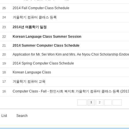
2014 Fall Computer Class Schedule
25
겨울학기 컴퓨터 클래스 등록
24
2014년 여름학기 일정
23
Korean Language Class Summer Session
22
2014 Summer Computer Class Schedule
21
Application for Mr. Sei Won Kim and Mrs. Ae Nyou Choi Scholarship End
20
2014 Spring Computer Class Schedule
19
Korean Language Class
18
겨울학기 컴퓨터 교육
17
Computer Class - Fall - 한인사회 복지회 가을학기 컴퓨터 클래스 등록 (2013.9
16
1
2
List
Search