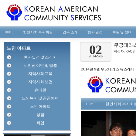
HOME
한인사회 복지회란
업무 소개
행사 일정
후원 및 참여
무궁테라스 
02
노인 아파트
작성자:
KACS
2014-Sep
행사일정 및 소식지
시민권 이민 및 법률
2014년 9월 무궁테라스 뉴스레터
지역사회 교육
지역사회 보건
유아원
노인복지 및 공공혜택
노인 아파트
상담
취업