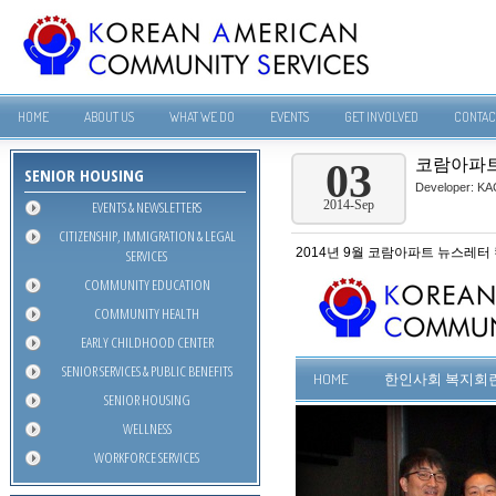
HOME
ABOUT US
WHAT WE DO
EVENTS
GET INVOLVED
CONTAC
코람아파트 
03
SENIOR HOUSING
Developer:
KA
EVENTS & NEWSLETTERS
2014-Sep
CITIZENSHIP, IMMIGRATION & LEGAL
2014년 9월 코람아파트 뉴스레터
SERVICES
COMMUNITY EDUCATION
COMMUNITY HEALTH
EARLY CHILDHOOD CENTER
SENIOR SERVICES & PUBLIC BENEFITS
SENIOR HOUSING
WELLNESS
WORKFORCE SERVICES