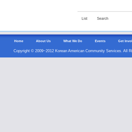
List
Search
Home
About Us
What We Do
Events
Get Invo
Copyright © 2009~2012 Korean American Community Services. All R