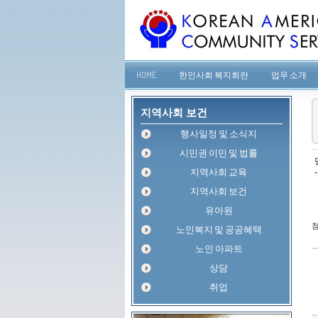
HOME
한인사회 복지회란
업무 소개
지역사회 보건
행사일정 및 소식지
시민권 이민 및 법률
지역사회 교육
지역사회 보건
유아원
첨
노인복지 및 공공혜택
노인 아파트
상담
취업