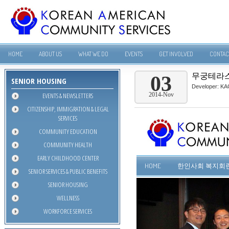
HOME
ABOUT US
WHAT WE DO
EVENTS
GET INVOLVED
CONTAC
무궁테라스 
03
SENIOR HOUSING
Developer:
KA
EVENTS & NEWSLETTERS
2014-Nov
CITIZENSHIP, IMMIGRATION & LEGAL
SERVICES
COMMUNITY EDUCATION
COMMUNITY HEALTH
EARLY CHILDHOOD CENTER
SENIOR SERVICES & PUBLIC BENEFITS
SENIOR HOUSING
WELLNESS
WORKFORCE SERVICES