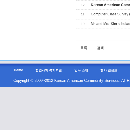
Korean American Commu
12
Computer Class Sur
11
Mr. and Mrs. Kim scholar
10
목록
검색
Home
한인사회 복지회란
업무 소개
행사 일정표
Copyright © 2009~2012 Korean American Community Services. All R