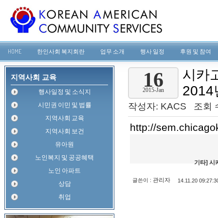
HOME
한인사회 복지회란
업무 소개
행사 일정
후원 및 참여
시카
16
지역사회 교육
2014
2015-Jan
행사일정 및 소식지
시민권 이민 및 법률
작성자:
KACS
조회 수
지역사회 교육
http://sem.chicag
지역사회 보건
유아원
노인복지 및 공공혜택
기타]
시
노인 아파트
관리자
글쓴이 :
14.11.20 09:27:3
상담
취업