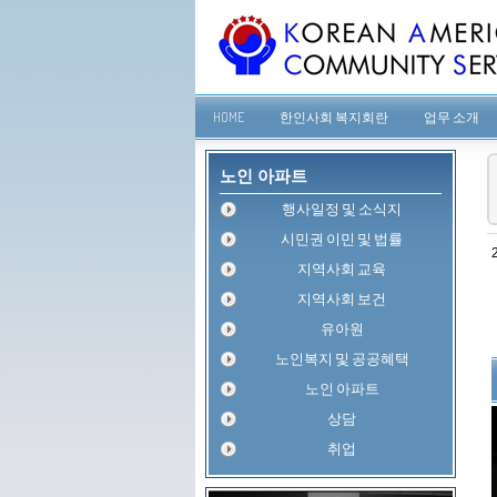
HOME
한인사회 복지회란
업무 소개
노인 아파트
행사일정 및 소식지
시민권 이민 및 법률
지역사회 교육
지역사회 보건
유아원
노인복지 및 공공혜택
노인 아파트
상담
취업