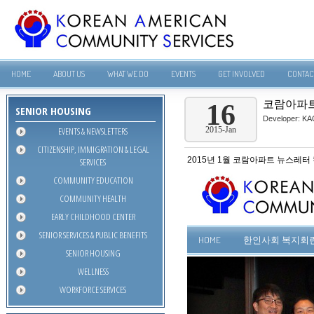
HOME
ABOUT US
WHAT WE DO
EVENTS
GET INVOLVED
CONTAC
코람아파트
16
SENIOR HOUSING
Developer:
KA
EVENTS & NEWSLETTERS
2015-Jan
CITIZENSHIP, IMMIGRATION & LEGAL
2015년 1월 코람아파트 뉴스레터
SERVICES
COMMUNITY EDUCATION
COMMUNITY HEALTH
EARLY CHILDHOOD CENTER
SENIOR SERVICES & PUBLIC BENEFITS
SENIOR HOUSING
WELLNESS
WORKFORCE SERVICES