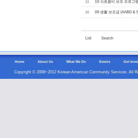
10 식료품비 보조 프로그램 
11
09 생활 보조금 (AABD & S
10
List
Search
Home
About Us
What We Do
Events
Get Invo
Copyright © 2009~2012 Korean American Community Services. All R