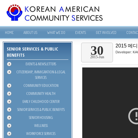
HOME
ABOUT US
WHAT WE DO
EVENTS
GET INVOLVED
CONTAC
2015 메
30
SENIOR SERVICES & PUBLIC
Developer:
KA
BENEFITS
2015-Jun
EVENTS & NEWSLETTERS
CITIZENSHIP, IMMIGRATION & LEGAL
SERVICES
COMMUNITY EDUCATION
COMMUNITY HEALTH
EARLY CHILDHOOD CENTER
SENIOR SERVICES & PUBLIC BENEFITS
SENIOR HOUSING
WELLNESS
WORKFORCE SERVICES