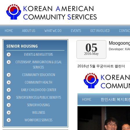
HOME
ABOUT US
WHAT WE DO
EVENTS
GET INVOLVED
CONTAC
Moogoong
05
SENIOR HOUSING
Developer:
KA
EVENTS & NEWSLETTERS
2016-May
CITIZENSHIP, IMMIGRATION & LEGAL
2016년 5월 무궁아파트 캘린더
SERVICES
COMMUNITY EDUCATION
COMMUNITY HEALTH
EARLY CHILDHOOD CENTER
SENIOR SERVICES & PUBLIC BENEFITS
SENIOR HOUSING
WELLNESS
WORKFORCE SERVICES