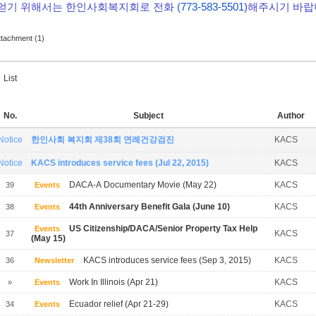
얻기 위해서는 한인사회복지회로 전화
(773-583-5501
)해주시기 바랍
ttachment (1)
List
No.
Subject
Author
Notice
한인사회 복지회 제38회 연례건강검진
KACS
Notice
KACS introduces service fees (Jul 22, 2015)
KACS
DACA-A Documentary Movie (May 22)
KACS
39
Events
44th Anniversary Benefit Gala (June 10)
KACS
38
Events
US Citizenship/DACA/Senior Property Tax Help
Events
KACS
37
(May 15)
KACS introduces service fees (Sep 3, 2015)
KACS
36
Newsletter
Work In Illinois (Apr 21)
KACS
»
Events
Ecuador relief (Apr 21-29)
KACS
34
Events