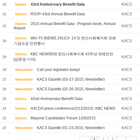
43rd Anniversary Benefit Gala
KACS
33
Events
RSVP-43rd Annual Benefit Gala
KACS
32
Events
2015 Annual Benefit Gala - Program book, Annual
Events
KACS
31
Report
Win-TV [NEWS 24] (Ch. 24.5) 한인사회복지회 연례
Events
KACS
30
기금모금 만찬행사
KBC NEWS930 한인사회복지회 43주년 연례만찬
Events
KACS
29
[김문경 기자]
Call your legislator today!
KACS
28
Newsletter
KACS Gazette (03-27-2015, Newsletter)
KACS
27
Newsletter
KACS Gazette (02-26-2015, Newsletter)
KACS
26
Newsletter
42nd Anniversary Benefit Gala
KACS
25
Events
A4CDA press conference(2/13/2015): KBC NEWS
KACS
24
Events
Mayoral Candidates' Forum 1/29/2015
KACS
23
Events
KACS Gazette (01-23-2015, Newsletter)
KACS
22
Newsletter
1
2
3