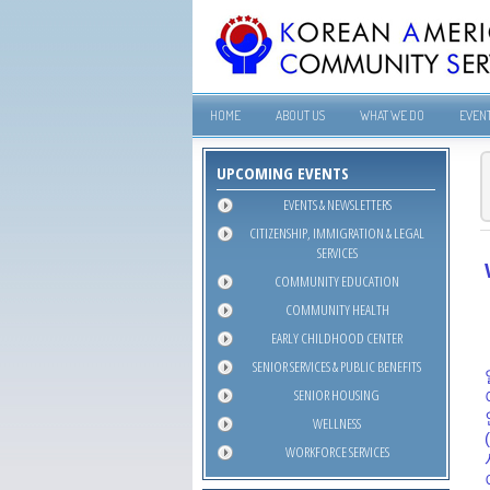
HOME
ABOUT US
WHAT WE DO
EVEN
UPCOMING EVENTS
EVENTS & NEWSLETTERS
CITIZENSHIP, IMMIGRATION & LEGAL
SERVICES
COMMUNITY EDUCATION
COMMUNITY HEALTH
EARLY CHILDHOOD CENTER
SENIOR SERVICES & PUBLIC BENEFITS
SENIOR HOUSING
WELLNESS
WORKFORCE SERVICES