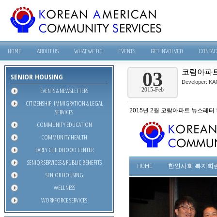
HOME
ABOUT US
WHAT WE DO
EVENTS
GET INVOLVED
CONTAC
코람아파트
03
SENIOR HOUSING
Developer:
KA
EVENTS & NEWSLETTERS
2015-Feb
CITIZENSHIP, IMMIGRATION & LEGAL
2015년 2월 코람아파트 뉴스레터
SERVICES
COMMUNITY EDUCATION
COMMUNITY HEALTH
EARLY CHILDHOOD CENTER
SENIOR SERVICES & PUBLIC BENEFITS
SENIOR HOUSING
WELLNESS
WORKFORCE SERVICES