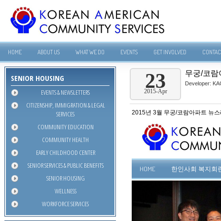
HOME
ABOUT US
WHAT WE DO
EVENTS
GET INVOLVED
CONTAC
무궁/코람
23
SENIOR HOUSING
Developer:
KA
EVENTS & NEWSLETTERS
2015-Apr
CITIZENSHIP, IMMIGRATION & LEGAL
2015년 3월 무궁/코람아파트 뉴
SERVICES
COMMUNITY EDUCATION
COMMUNITY HEALTH
EARLY CHILDHOOD CENTER
SENIOR SERVICES & PUBLIC BENEFITS
SENIOR HOUSING
WELLNESS
WORKFORCE SERVICES