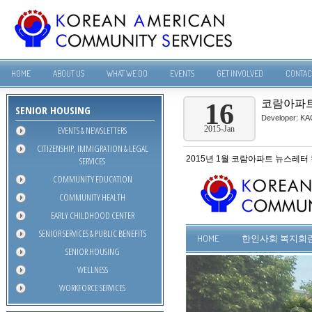
HOME
ABOUT US
WHAT WE DO
EVENTS
GET INVOLVED
CONTAC
코람아파트
16
SENIOR HOUSING
Developer:
KA
EVENTS & NEWSLETTERS
2015-Jan
CITIZENSHIP, IMMIGRATION & LEGAL
2015년 1월 코람아파트 뉴스레터
SERVICES
COMMUNITY EDUCATION
COMMUNITY HEALTH
EARLY CHILDHOOD CENTER
SENIOR SERVICES & PUBLIC BENEFITS
SENIOR HOUSING
WELLNESS
WORKFORCE SERVICES