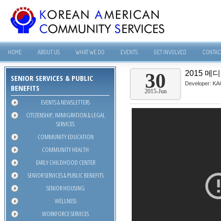
HOME
ABOUT US
WHAT WE DO
EVENTS
GET INVOLVED
CONTAC
2015 메디
30
SENIOR SERVICES & PUBLIC
Developer:
KA
BENEFITS
2015-Jun
EVENTS & NEWSLETTERS
CITIZENSHIP, IMMIGRATION & LEGAL
SERVICES
COMMUNITY EDUCATION
COMMUNITY HEALTH
EARLY CHILDHOOD CENTER
SENIOR SERVICES & PUBLIC BENEFITS
SENIOR HOUSING
WELLNESS
WORKFORCE SERVICES