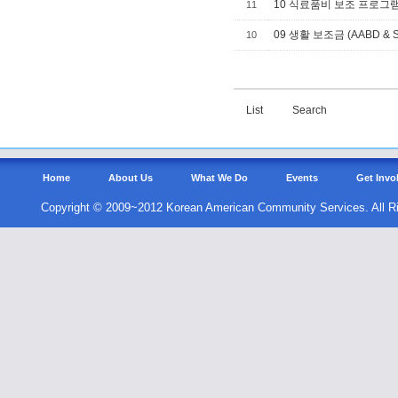
10 식료품비 보조 프로그램 
11
09 생활 보조금 (AABD & S
10
List
Search
Home
About Us
What We Do
Events
Get Invo
Copyright © 2009~2012 Korean American Community Services. All R