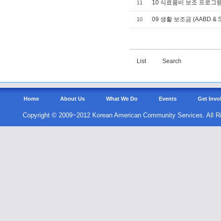
10 식료품비 보조 프로그램 
11
09 생활 보조금 (AABD & S
10
List
Search
Home
About Us
What We Do
Events
Get Invo
Copyright © 2009~2012 Korean American Community Services. All R