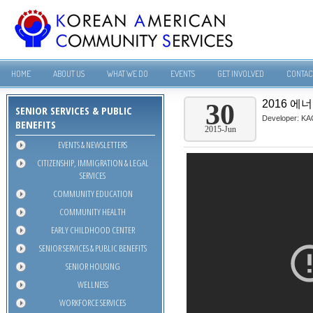
HOME
ABOUT US
WHAT WE DO
EVENTS
GET INVOLVED
CONTAC
2016 에
30
SENIOR SERVICES & PUBLIC
Developer:
KA
BENEFITS
2015-Jun
EVENTS & NEWSLETTERS
CITIZENSHIP, IMMIGRATION & LEGAL
SERVICES
COMMUNITY EDUCATION
COMMUNITY HEALTH
EARLY CHILDHOOD CENTER
SENIOR SERVICES & PUBLIC BENEFITS
SENIOR HOUSING
WELLNESS
WORKFORCE SERVICES