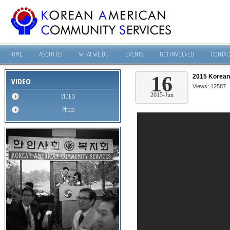
HOME
ABOUT US
WHAT WE DO
EVENTS
GET INVOLVED
CONTAC
16
2015 Korean
VIDEO
Views: 12587
VIDEO
2015-Jun
Photo