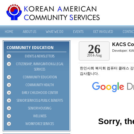
HOME
ABOUT US
WHAT WE DO
EVENTS
GET INVOLVED
CONTAC
KACS Com
26
COMMUNITY EDUCATION
Developer:
KA
EVENTS & NEWSLETTERS
2014-Aug
CITIZENSHIP, IMMIGRATION & LEGAL
한인사회 복지회 컴퓨터 클래스 강
SERVICES
감사합니다.
COMMUNITY EDUCATION
COMMUNITY HEALTH
EARLY CHILDHOOD CENTER
SENIOR SERVICES & PUBLIC BENEFITS
SENIOR HOUSING
WELLNESS
WORKFORCE SERVICES