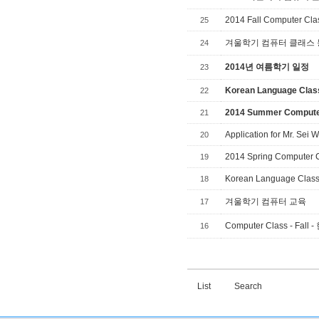
2014 Fall Computer Cla
25
겨울학기 컴퓨터 클래스
24
2014년 여름학기 일정
23
Korean Language Cla
22
2014 Summer Compute
21
Application for Mr. Se
20
2014 Spring Computer 
19
Korean Language Clas
18
겨울학기 컴퓨터 교육
17
Computer Class - F
16
List
Search