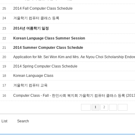
2014 Fall Computer Class Schedule
25
겨울학기 컴퓨터 클래스 등록
24
2014년 여름학기 일정
23
Korean Language Class Summer Session
22
2014 Summer Computer Class Schedule
21
Application for Mr. Sei Won Kim and Mrs. Ae Nyou Choi Scholarship End
20
2014 Spring Computer Class Schedule
19
Korean Language Class
18
겨울학기 컴퓨터 교육
17
Computer Class - Fall - 한인사회 복지회 가을학기 컴퓨터 클래스 등록 (2013.9
16
1
2
List
Search