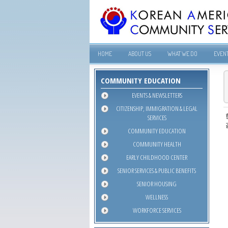
HOME
ABOUT US
WHAT WE DO
EVEN
COMMUNITY EDUCATION
EVENTS & NEWSLETTERS
CITIZENSHIP, IMMIGRATION & LEGAL
SERVICES
COMMUNITY EDUCATION
COMMUNITY HEALTH
EARLY CHILDHOOD CENTER
SENIOR SERVICES & PUBLIC BENEFITS
SENIOR HOUSING
WELLNESS
WORKFORCE SERVICES